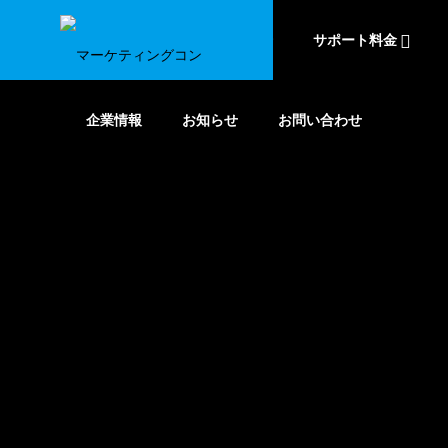
事業内容
コンサルタント紹介
サポート料金
企業情報
お知らせ
お問い合わせ
GREETING
ごあいさつ
SERVICE
COMPANY
事業内容
企業情報
ACCESS
アクセス
PUBLICITY
広報戦略